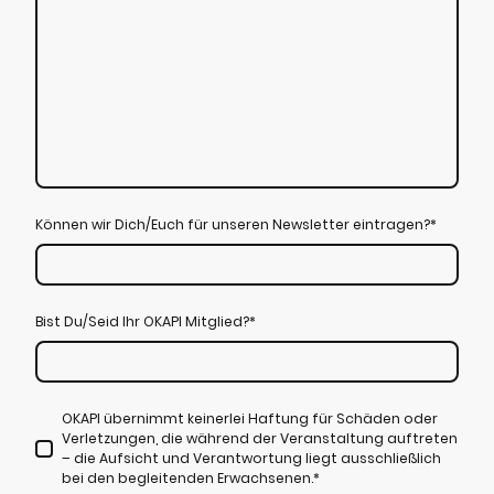
Können wir Dich/Euch für unseren Newsletter eintragen?
*
Bist Du/Seid Ihr OKAPI Mitglied?
*
OKAPI übernimmt keinerlei Haftung für Schäden oder
Verletzungen, die während der Veranstaltung auftreten
– die Aufsicht und Verantwortung liegt ausschließlich
bei den begleitenden Erwachsenen.
*