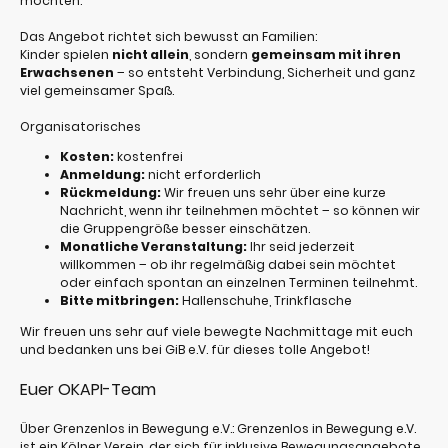
möchten.
Das Angebot richtet sich bewusst an Familien:
Kinder spielen
nicht allein
, sondern
gemeinsam mit ihren
Erwachsenen
– so entsteht Verbindung, Sicherheit und ganz
viel gemeinsamer Spaß.
Organisatorisches
Kosten:
kostenfrei
Anmeldung:
nicht erforderlich
Rückmeldung:
Wir freuen uns sehr über eine kurze
Nachricht, wenn ihr teilnehmen möchtet – so können wir
die Gruppengröße besser einschätzen.
Monatliche Veranstaltung:
Ihr seid jederzeit
willkommen – ob ihr regelmäßig dabei sein möchtet
oder einfach spontan an einzelnen Terminen teilnehmt.
Bitte mitbringen:
Hallenschuhe, Trinkflasche
Wir freuen uns sehr auf viele bewegte Nachmittage mit euch
und bedanken uns bei GiB e.V. für dieses tolle Angebot!
Euer OKAPI-Team
Über Grenzenlos in Bewegung e.V.:
Grenzenlos in Bewegung e.V.
ist ein Kölner Verein,
der sich f
ür inklusive Bewegungsangebote