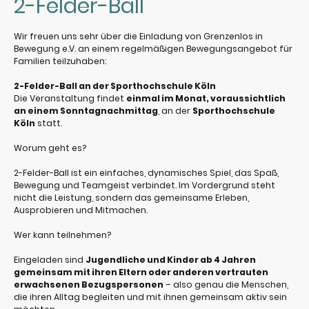
2-Felder-Ball
Wir freuen uns sehr über die Einladung von
Grenzenlos in
Bewegung e.V.
an einem regelmäßigen Bewegungsangebot für
Familien teilzuhaben:
2-Felder-Ball an der Sporthochschule Köln
Die Veranstaltung findet
einmal im Monat, voraussichtlich
an einem Sonntagnachmittag
, an der
Sporthochschule
Köln
statt.
Worum geht es?
2-Felder-Ball ist ein einfaches, dynamisches Spiel, das Spaß,
Bewegung und Teamgeist verbindet. Im Vordergrund steht
nicht die Leistung, sondern das gemeinsame Erleben,
Ausprobieren und Mitmachen.
Wer kann teilnehmen?
Eingeladen sind
Jugendliche und Kinder ab 4 Jahren
gemeinsam mit ihren Eltern oder anderen vertrauten
erwachsenen Bezugspersonen
– also genau die Menschen,
die ihren Alltag begleiten und mit ihnen gemeinsam aktiv sein