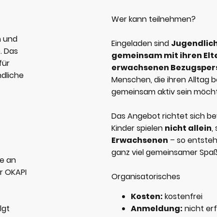
Wer kann teilnehmen?
n und
Eingeladen sind
Jugendlich
. Das
gemeinsam mit ihren Elt
für
erwachsenen Bezugsper
ndliche
Menschen, die ihren Alltag b
gemeinsam aktiv sein möch
Das Angebot richtet sich be
Kinder spielen
nicht allein
,
Erwachsenen
– so entsteh
ganz viel gemeinsamer Spaß
de an
r OKAPI
Organisatorisches
Kosten:
kostenfrei
lgt
Anmeldung:
nicht erf