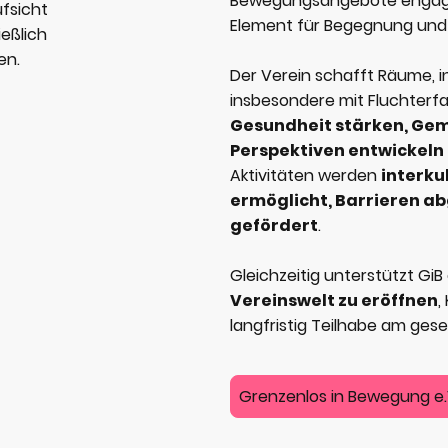
Bewegungsangebote engagie
fsicht
Element für Begegnung und 
eßlich
en.
Der Verein schafft Räume, 
insbesondere mit Fluchter
Gesundheit stärken, Gem
Perspektiven entwickeln
Aktivitäten werden
interku
ermöglicht, Barrieren ab
gefördert
.
Gleichzeitig unterstützt GiB 
Vereinswelt zu eröffnen
,
langfristig Teilhabe am gese
Grenzenlos in Bewegung e.