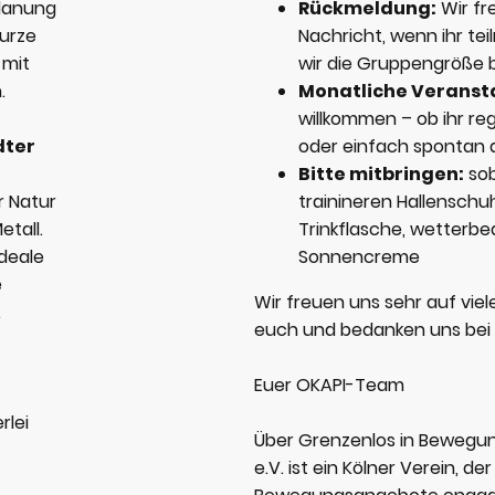
lanung
Rückmeldung:
Wir fr
kurze
Nachricht, wenn ihr t
 mit
wir die Gruppengröße 
n.
Monatliche Veranst
willkommen – ob ihr re
dter
oder einfach spontan 
Bitte mitbringen:
sob
r Natur
trainineren Hallenschu
etall.
Trinkflasche, wetterb
ideale
Sonnencreme
e
Wir freuen uns sehr auf vi
.
euch und bedanken uns bei G
Euer OKAPI-Team
rlei
Über Grenzenlos in Bewegun
e.V.
ist ein Kölner Verein,
der 