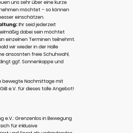
euen uns sehr über eine kurze
eilnehmen möchtet – so können
besser einschätzen.
altung:
Ihr seid jederzeit
gelmäßig dabei sein möchtet
an einzelnen Terminen teilnehmt.
ald wir wieder in der Halle
he ansosnten freie Schuhwahl,
edingt ggf. Sonnenkappe und
ele bewegte Nachmittage mit
iB e.V. für dieses tolle Angebot!
g e.V.:
Grenzenlos in Bewegung
sich f
ür inklusive