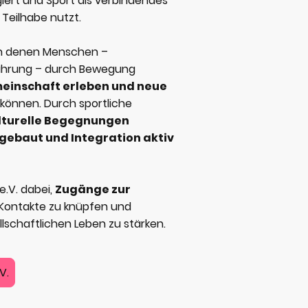
rt und Sport als verbindendes
Teilhabe nutzt.
in denen Menschen –
fahrung – durch Bewegung
einschaft erleben und neue
können. Durch sportliche
lturelle Begegnungen
gebaut und Integration aktiv
e.V. dabei,
Zugänge zur
 Kontakte zu knüpfen und
llschaftlichen Leben zu stärken.
V.