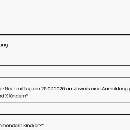
tung
le-Nachmittag am 26.07.2026 an. Jeweils eine Anmeldung p
d X Kindern
*
nehmende/n Kind/er?
*