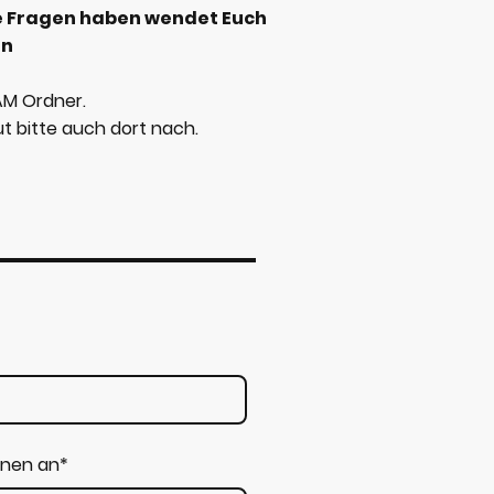
e Fragen haben wendet Euch
ln
AM Ordner.
ut bitte auch dort nach.
enen an
*